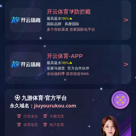
带鱼（五香味）
规
格：
60g/90g/158g/5kg
热
量：
1606千焦/100克
推荐人群：
储藏方法：
阴凉，避光，防潮，勿压