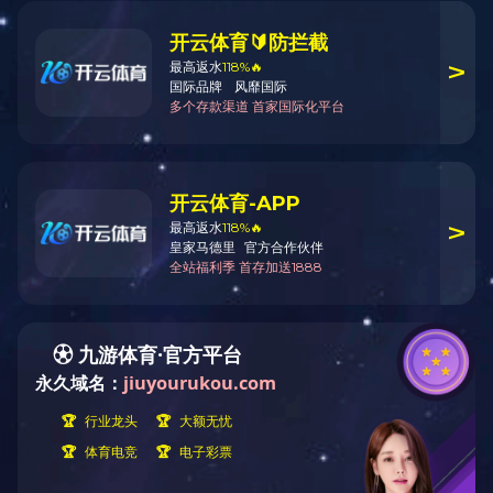
耗儿鱼（山椒味）
规
格：
60g/90g/158g/5kg
热
量：
1532千焦/100克
推荐人群：
储藏方法：
阴凉，避光，防潮，勿压