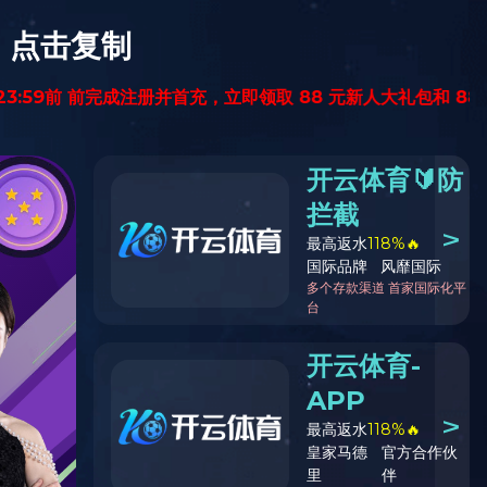
有美味
有商机
登录入口
EN