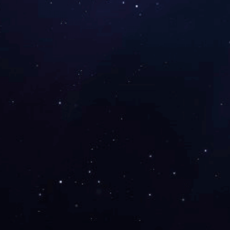
泡鱿鱼（山椒味）
规
格：
60g/90g/158g/5kg
热
量：
683千焦/100克
推荐人群：
储藏方法：
阴凉，避光，防潮，勿压
上一款产品：
带鱼（香辣味）
下一款产品：
带鱼（
© 2018 1xBET（中国）官方网站 All rights reserved.
渝ICP备11000463号-2
渝公网安备 5001120250303