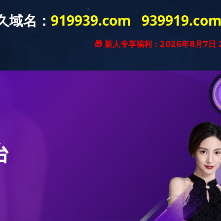
有头条
登录入口
有文化
1XBET（中国）官方网站